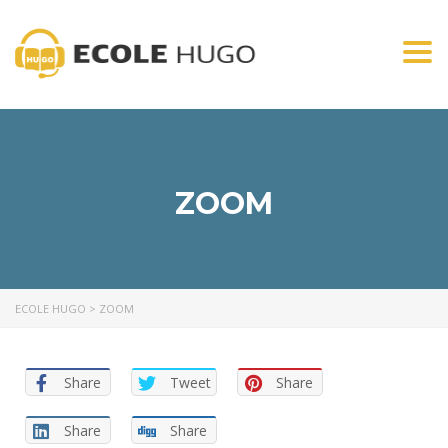
Togg
navi
ZOOM
ECOLE HUGO
>
ZOOM
Share
Tweet
Share
Share
Share